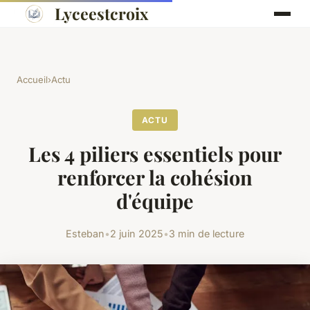
Lyceestcroix
Accueil
›
Actu
ACTU
Les 4 piliers essentiels pour
renforcer la cohésion
d'équipe
Esteban
•
2 juin 2025
•
3 min de lecture