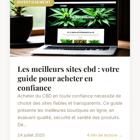
DIVERTISSEMENT
Les meilleurs sites cbd : votre
guide pour acheter en
confiance
Acheter du CBD en toute confiance nécessite de
choisir des sites fiables et transparents. Ce guide
présente les meilleures boutiques en ligne, en
évaluant qualité, sécurité et variété des produits.
Dé...
24 juillet 2025
4 min de lecture →