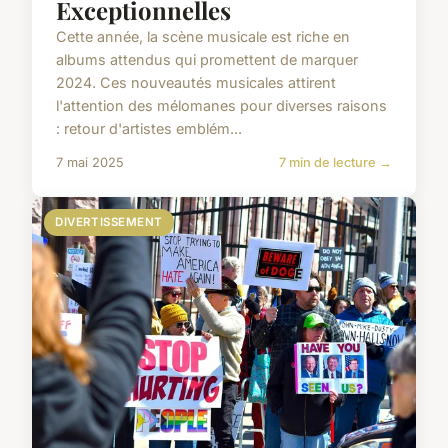
Exceptionnelles
Cette année, la scène musicale est riche en
albums attendus qui promettent de marquer
2024. Ces nouveautés musicales attirent
l'attention des mélomanes pour diverses raisons
: retour d'artistes emblém...
7 mai 2025
7 min de lecture →
DIVERTISSEMENT